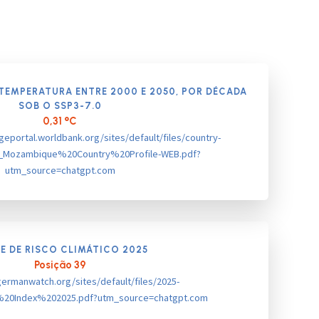
TEMPERATURA ENTRE
2000 E 2050, POR DÉCADA
SOB O SSP3-7.0
0,31 °C
geportal.worldbank.org/sites/default/files/country-
B_Mozambique%20Country%20Profile-WEB.pdf?
utm_source=chatgpt.com
CE DE RISCO CLIMÁTICO 2025
Posição 39
ermanwatch.org/sites/default/files/2025-
%20Index%202025.pdf?utm_source=chatgpt.com