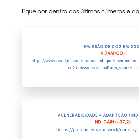
Fique por dentro dos últimos números e 
EMISSÃO DE CO2
EM 20
9.74MtCO₂
https://www.ceicdata.com/en/mozambique/environmenta
co2-emissions-annual?utm_source=c
VULNERABILIDADE + ADAPTÇÃO (IND
ND-GAIN (~37,2)
https://gain.nd.edu/our-work/country-