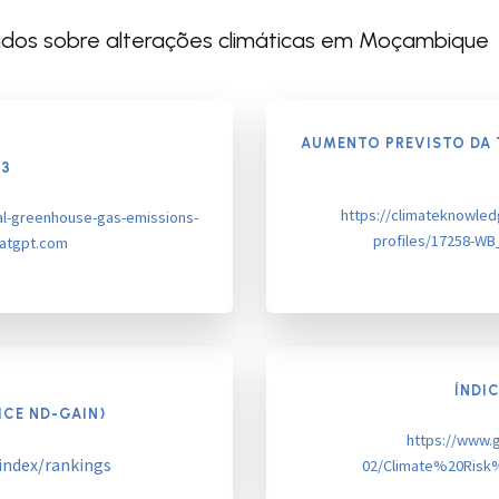
dados sobre alterações climáticas em Moçambique
AUMENTO PREVISTO DA 
23
https://climateknowled
l-greenhouse-gas-emissions-
profiles/17258-W
hatgpt.com
ÍNDI
ICE ND-GAIN)
https://www.g
index/rankings
02/Climate%20Risk