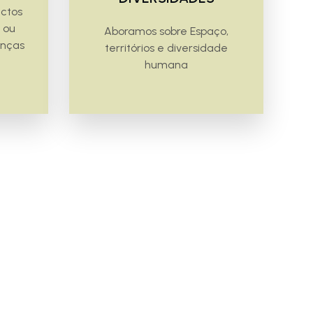
ctos
a ou
Aboramos sobre Espaço,
anças
territórios e diversidade
humana