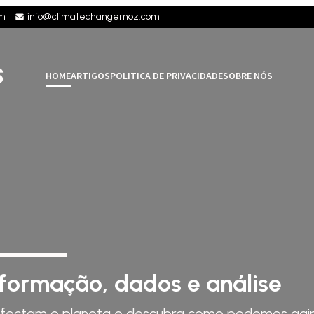
om
info@climatechangemoz.com
S
HOME
ARTIGOS
POLITICA DE PRIVACIDADE
SOBRE NÓS
nformação, dados e análise
fectam o planeta e descubra como podemos agir pa