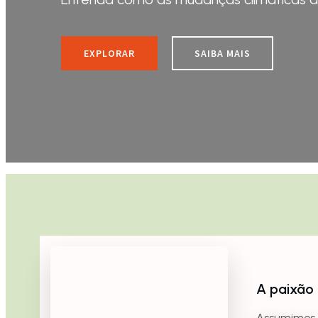
EXPLORAR
SAIBA MAIS
A paixão 
Assumimos 