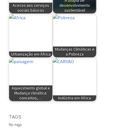
A utopia de
Acesso aos serviços
desenvolvimento
sociais básicos
sustentável
Mudanças Climáticas e
Urbanização em África
a Pobreza
Aquecimento global e
Mudança climática:
conceitos,…
Indústria em África
TAGS
No tags