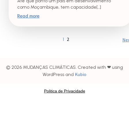
Até que ponto um país em desenvolvimento
como Moçambique, tem capacidade[…]
Read more
2
1
Ne
© 2026 MUDANÇAS CLIMÁTICAS. Created with ❤ using
Kubio
WordPress and
Politica de Privacidade