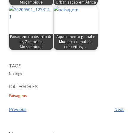
Moçambique
Urbanização em África
Paisagem do distrito de
Aquecimento global e
Ile, Zambézia,
Mudança climática:
Mozambique
conceitos,…
TAGS
No tags
CATEGORIES
Paisagens
Previous
Next