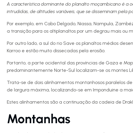
A característica dominante do planalto moçambicano é a oc
intrudidas, de altitudes variáveis, que se disseminam pela 
Por exemplo, em Cabo Delgado, Niassa, Nampula, Zambéz
a transição para os altiplanaltos por um degrau mais ou
Por outro lado, a sul do rio Save os planaltos médios des
Karroo e estão muito dissecadas pela erosão.
Portanto, a parte ocidental das províncias de Gaza e Ma
predominantemente Norte-Sul localizam-se os montes L
Trata-se de dois alinhamentos montanhosos paralelos d
de largura máxima, localizando-se em Imponduine a maio
Estes alinhamentos são a continuação da cadeia de Drak
Montanhas