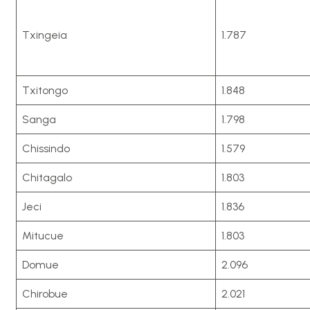
Txingeia
1.787
Txitongo
1.848
Sanga
1.798
Chissindo
1.579
Chitagalo
1.803
Jeci
1.836
Mitucue
1.803
Domue
2.096
Chirobue
2.021