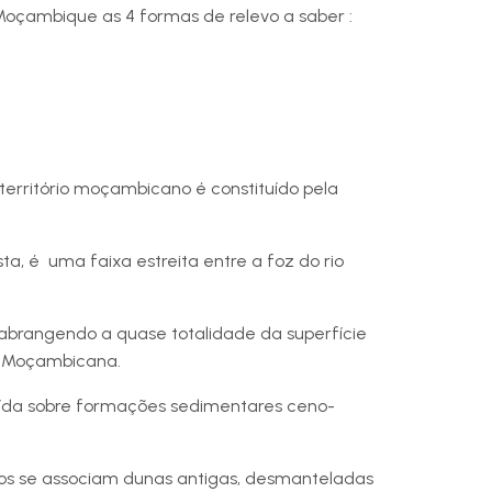
Moçambique as 4 formas de relevo a saber :
erritório moçambicano é constituído pela
ta, é uma faixa estreita entre a foz do rio
 abrangendo a quase totalidade da superfície
ie Moçambicana.
tuída sobre formações sedimentares ceno-
ios se associam dunas antigas, desmanteladas