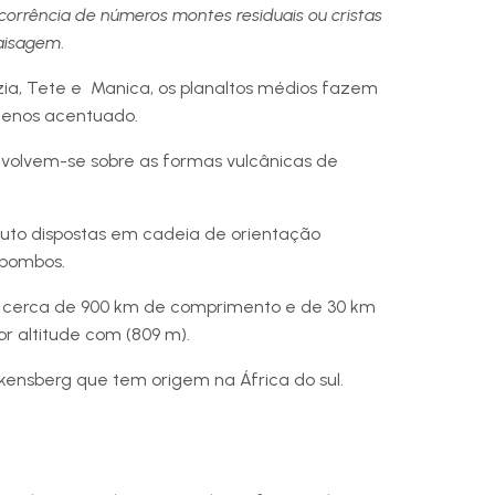
orrência de números montes residuais ou cristas
paisagem
.
ia, Tete e Manica, os planaltos médios fazem
 menos acentuado.
envolvem-se sobre as formas vulcânicas de
puto dispostas em cadeia de orientação
ibombos.
e cerca de 900 km de comprimento e de 30 km
r altitude com (809 m).
kensberg que tem origem na África do sul.