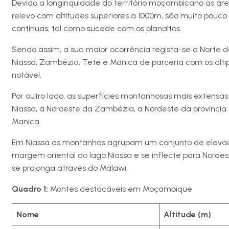
Devido a longinquidade do território moçambicano as á
relevo com altitudes superiores a 1000m, são muito pouco
contínuas, tal como sucede com os planaltos.
Sendo assim, a sua maior ocorrência regista-se a Norte do
Niassa, Zambézia, Tete e Manica de parceria com os al
notável.
Por outro lado, as superfícies montanhosas mais extensas
Niassa, a Noroeste da Zambézia, a Nordeste da província 
Manica.
Em Niassa as montanhas agrupam um conjunto de eleva
margem oriental do lago Niassa e se inflecte para Norde
se prolonga através do Malawi.
Quadro 1:
Montes destacáveis em Moçambique
Nome
Altitude (m)