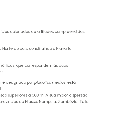
ícies aplanadas de altitudes compreendidas
Norte do país, constituindo o Planalto
análticas, que correspondem às duas
as.
 m é designada por
planaltos médios
, está
;
s são superiores a 600 m. A sua maior dispersão
 províncias de Niassa, Nampula, Zambézia, Tete