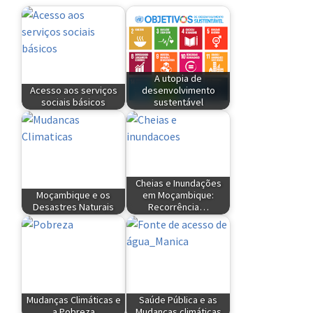
A utopia de
Acesso aos serviços
desenvolvimento
sociais básicos
sustentável
Cheias e Inundações
Moçambique e os
em Moçambique:
Desastres Naturais
Recorrência…
Mudanças Climáticas e
Saúde Pública e as
a Pobreza
Mudanças climáticas