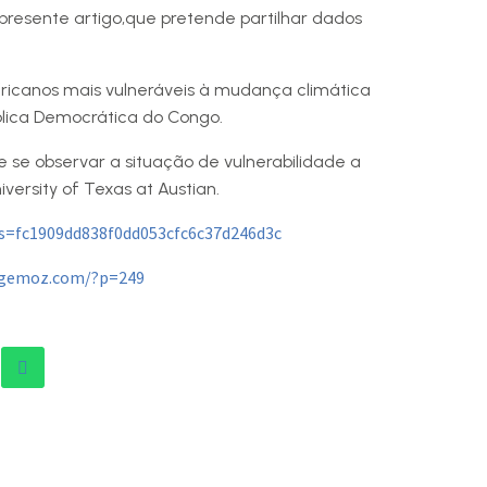
 presente artigo,que pretende partilhar dados
fricanos mais vulneráveis à mudança climática
blica Democrática do Congo.
de se observar a situação de vulnerabilidade a
ersity of Texas at Austian.
rs=fc1909dd838f0dd053cfc6c37d246d3c
ngemoz.com/?p=249